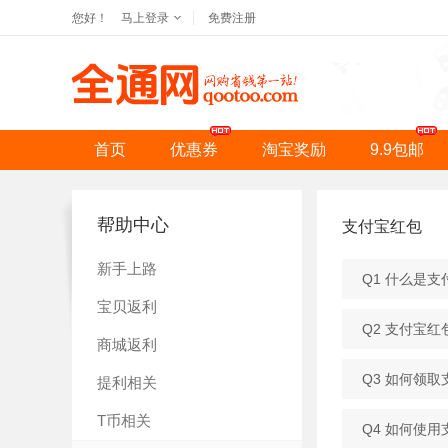
您好！
马上登录
免费注册
首页
优惠券
淘宝奖励
9.9包邮
帮助中心
支付宝红包
新手上路
Q1 什么是支
宝贝返利
Q2 支付宝
商城返利
Q3 如何领
提利相关
T币相关
Q4 如何使