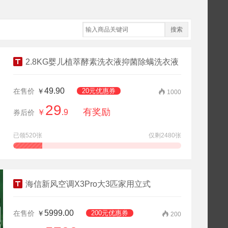
搜索
2.8KG婴儿植萃酵素洗衣液抑菌除螨洗衣液
49.90
在售价
￥
20元优惠券
1000
29
有奖励
￥
.9
券后价
已领520张
仅剩2480张
查看详情
领券抢购
海信新风空调X3Pro大3匹家用立式
5999.00
在售价
￥
200元优惠券
200