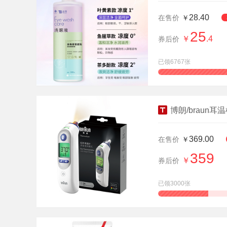
28.40
在售价
￥
25
￥
.4
券后价
已领6767张
查看详情
博朗/braun耳
369.00
在售价
￥
359
￥
券后价
已领3000张
查看详情