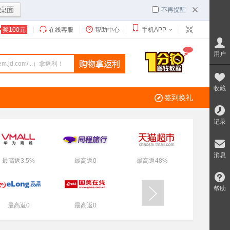
不再提醒
奖100元
在线客服
帮助中心
手机APP
用户
收藏
签到换礼
记录
消息
最高返3.5%
最高返0
最高返48%
帮助
最高返0
最高返0