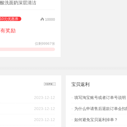
酸洗面奶深层清洁
10元优惠券
10000
有奖励
仅剩99967张
领券抢购
宝贝返利
2023-12-12
·
填写淘宝账号或者订单号说明
2023-12-12
·
为什么申请售后退款订单会扣
2023-12-12
·
如何避免宝贝返利掉单？