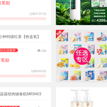
有奖励
仅剩97357张
领券抢购
山小种特级红茶【铁盒装】
16元优惠券
100
有奖励
仅剩9600张
领券抢购
器绞肉辅食机MR9403