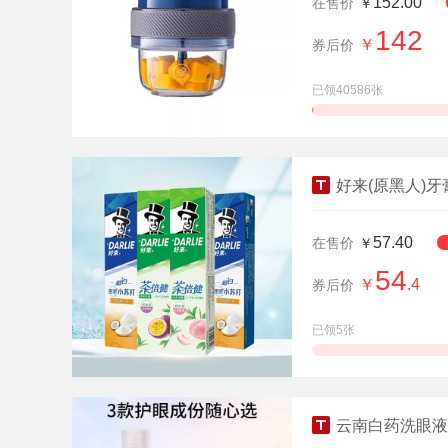
152.00
在售价
￥
142
￥
券后价
已领40586张
查看详情
好来(原黑人)牙
57.40
在售价
￥
54
￥
.4
券后价
已领5张
查看详情
云南白药洗眼液润