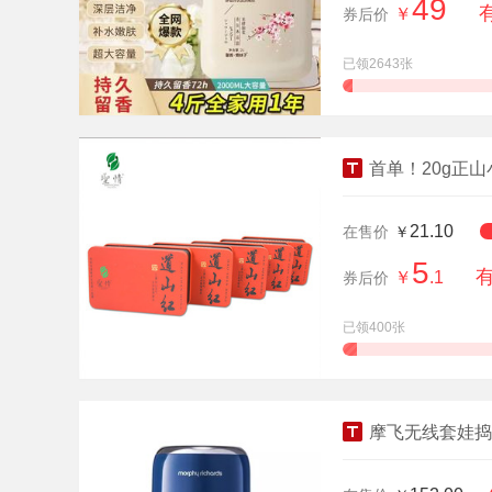
49
￥
券后价
已领2643张
查看详情
首单！20g正
21.10
在售价
￥
5
￥
.1
券后价
已领400张
查看详情
摩飞无线套娃捣蒜