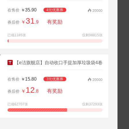
35.90
在售价
￥
4元优惠券
20000
31
有奖励
￥
.9
券后价
已领1185张
仅剩98815张
查看详情
领券抢购
【e洁旗舰店】自动收口手提加厚垃圾袋4卷
15.80
在售价
￥
3元优惠券
20000
12
有奖励
￥
.8
券后价
已领62707张
仅剩37293张
查看详情
领券抢购