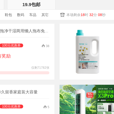
19.9包邮
鞋包
数码
车品
其它
本场剩余
18
时
32
分
07
秒
拖净干湿两用懒人拖布免手洗
100元优惠券
38
有奖励
仅剩71782张
领券抢购
露持久留香家庭装大容量
100元优惠券
5