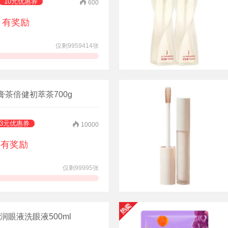
10元优惠券
600
有奖励
仅剩9959414张
领券抢购
膏茶倍健初萃茶700g
3元优惠券
10000
有奖励
仅剩99995张
领券抢购
眼液洗眼液500ml