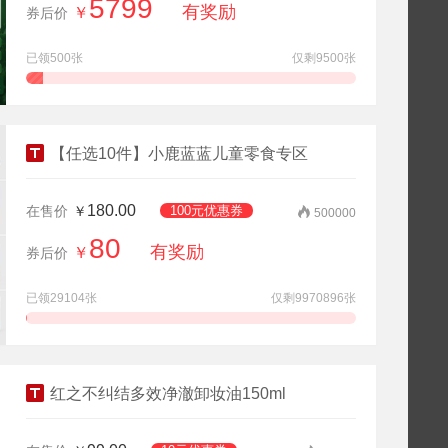
5799
有奖励
￥
券后价
已领500张
仅剩9500张
查看详情
领券抢购
【任选10件】小鹿蓝蓝儿童零食专区
180.00
在售价
￥
100元优惠券
500000
80
有奖励
￥
券后价
已领29104张
仅剩9970896张
查看详情
领券抢购
红之不纠结多效净澈卸妆油150ml