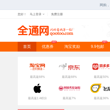
网购，
您好！
马上登录
免费注册
首页
优惠券
淘宝奖励
9.9包邮
最高返68%
最高返68%
最高返50%
最高返1.4积分
最高返7%
最高返36%