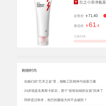
红之小亲净氨基
71.40
在售价
￥
61
￥
.4
券后价
已领33张
查看详情
购物时尚
·
在她们的“艺术之姿”里，领略工匠精神与创新力量
·
24岁就提名奥斯卡影后，那个“前程似锦的女孩”回来了
·
同样是过秋冬，热巴的颜值为何不会破防？