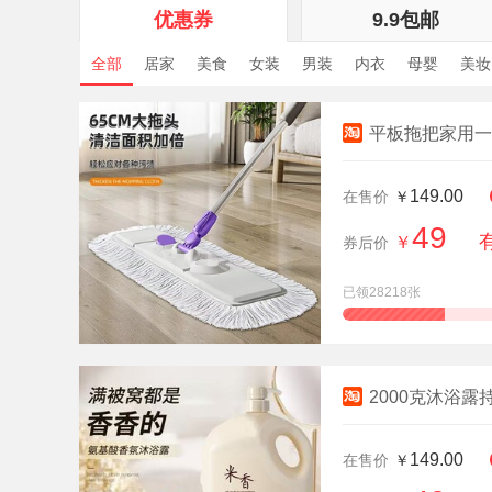
优惠券
9.9包邮
全部
居家
美食
女装
男装
内衣
母婴
美妆
平板拖把家用一
149.00
在售价
￥
49
￥
券后价
已领28218张
查看详情
2000克沐浴
149.00
在售价
￥